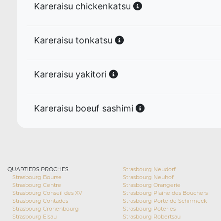
Kareraisu chickenkatsu
Kareraisu tonkatsu
Kareraisu yakitori
Kareraisu boeuf sashimi
QUARTIERS PROCHES
Strasbourg Neudorf
Strasbourg Bourse
Strasbourg Neuhof
Strasbourg Centre
Strasbourg Orangerie
Strasbourg Conseil des XV
Strasbourg Plaine des Bouchers
Strasbourg Contades
Strasbourg Porte de Schirmeck
Strasbourg Cronenbourg
Strasbourg Poteries
Strasbourg Elsau
Strasbourg Robertsau