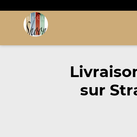
Livrais
sur St