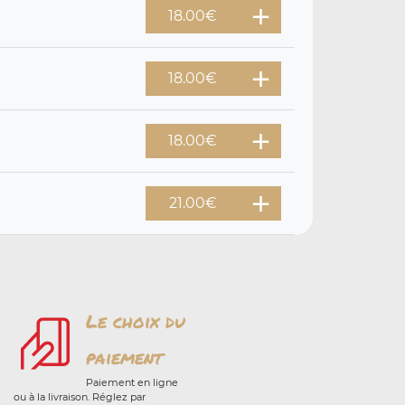
18.00
€
18.00
€
18.00
€
21.00
€
Le choix du
paiement
Paiement en ligne
ou à la livraison. Réglez par