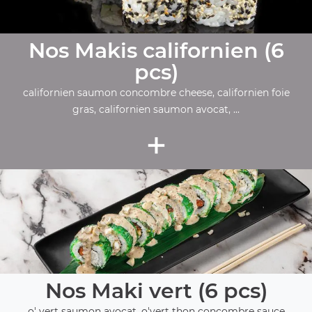
Nos Makis californien (6
pcs)
californien saumon concombre cheese, californien foie
gras, californien saumon avocat, ...
+
Nos Maki vert (6 pcs)
o' vert saumon avocat, o'vert thon concombre sauce