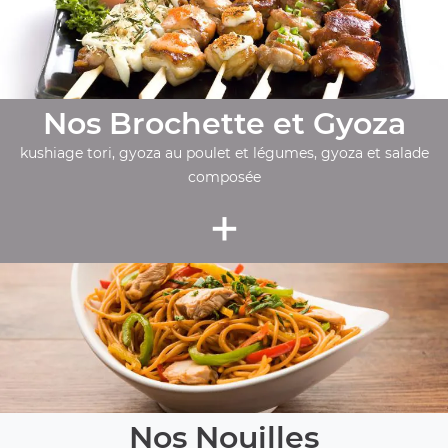
Nos Brochette et Gyoza
kushiage tori, gyoza au poulet et légumes, gyoza et salade
composée
+
Nos Nouilles