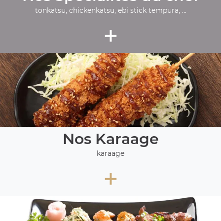
tonkatsu, chickenkatsu, ebi stick tempura, ...
+
Nos Karaage
karaage
+