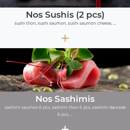
Nos Sushis (2 pcs)
sushi thon, sushi saumon, sushi saumon cheese, ...
+
Nos Sashimis
sashimi saumon 6 pcs, sashimi thon 6 pcs, sashimi daurade
6 pcs, ...
+