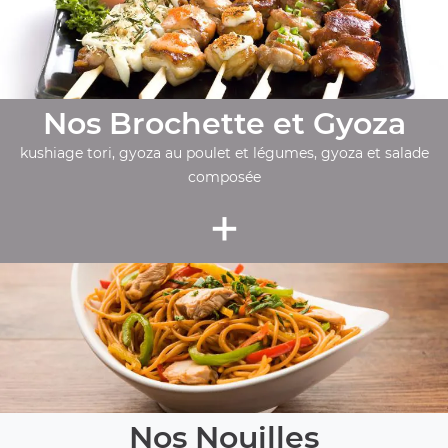
Nos Brochette et Gyoza
kushiage tori, gyoza au poulet et légumes, gyoza et salade
composée
+
Nos Nouilles