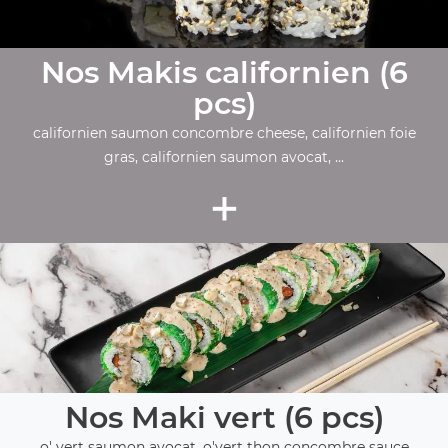
Nos Makis californien (6
pcs)
californien saumon concombre cheese, californien foie
gras, californien saumon avocat, ...
+
Nos Maki vert (6 pcs)
o' vert saumon avocat, o'vert thon concombre sauce