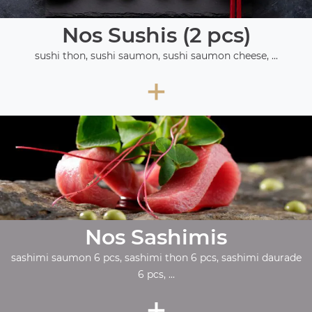
Nos Sushis (2 pcs)
sushi thon, sushi saumon, sushi saumon cheese, ...
+
Nos Sashimis
sashimi saumon 6 pcs, sashimi thon 6 pcs, sashimi daurade
6 pcs, ...
+