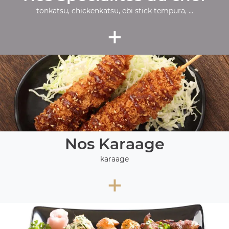
tonkatsu, chickenkatsu, ebi stick tempura, ...
+
Nos Karaage
karaage
+